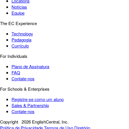
Locations
Notícias
Equipe
The EC Experience
Technology
Pedagogia
Currículo
For Individuals
Plano de Assinatura
FAQ
Contate-nos
For Schools & Enterprises
Registre-se como um aluno
Sales & Partnership
Contate-nos
Copyright
2026 EnglishCentral, Inc.
Política de Privacidade
Termos de Uso
Diretório