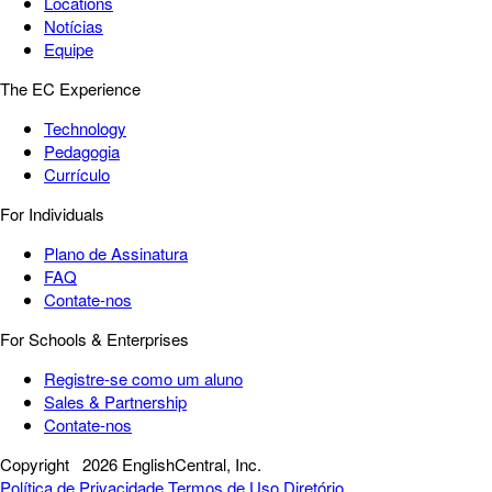
Locations
Notícias
Equipe
The EC Experience
Technology
Pedagogia
Currículo
For Individuals
Plano de Assinatura
FAQ
Contate-nos
For Schools & Enterprises
Registre-se como um aluno
Sales & Partnership
Contate-nos
Copyright
2026 EnglishCentral, Inc.
Política de Privacidade
Termos de Uso
Diretório