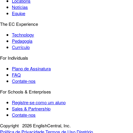
Locations
Notícias
Equipe
The EC Experience
Technology
Pedagogia
Currículo
For Individuals
Plano de Assinatura
FAQ
Contate-nos
For Schools & Enterprises
Registre-se como um aluno
Sales & Partnership
Contate-nos
Copyright
2026 EnglishCentral, Inc.
Política de Privacidade
Termos de Uso
Diretório