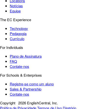
Locations
Notícias
Equipe
The EC Experience
Technology
Pedagogia
Currículo
For Individuals
Plano de Assinatura
FAQ
Contate-nos
For Schools & Enterprises
Registre-se como um aluno
Sales & Partnership
Contate-nos
Copyright
2026 EnglishCentral, Inc.
Política de Privacidade
Termos de Uso
Diretório