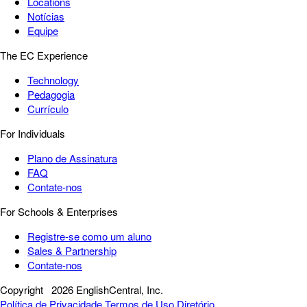
Locations
Notícias
Equipe
The EC Experience
Technology
Pedagogia
Currículo
For Individuals
Plano de Assinatura
FAQ
Contate-nos
For Schools & Enterprises
Registre-se como um aluno
Sales & Partnership
Contate-nos
Copyright
2026 EnglishCentral, Inc.
Política de Privacidade
Termos de Uso
Diretório