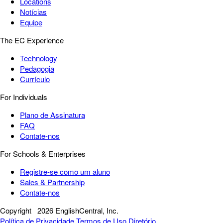
Locations
Notícias
Equipe
The EC Experience
Technology
Pedagogia
Currículo
For Individuals
Plano de Assinatura
FAQ
Contate-nos
For Schools & Enterprises
Registre-se como um aluno
Sales & Partnership
Contate-nos
Copyright
2026 EnglishCentral, Inc.
Política de Privacidade
Termos de Uso
Diretório