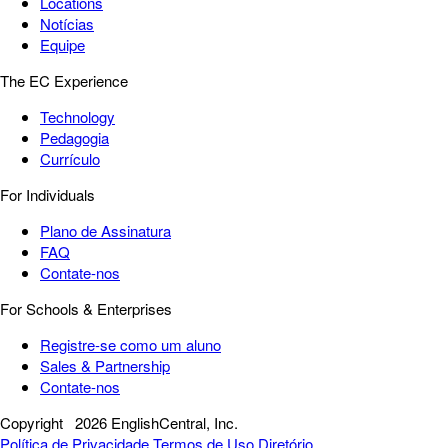
Locations
Notícias
Equipe
The EC Experience
Technology
Pedagogia
Currículo
For Individuals
Plano de Assinatura
FAQ
Contate-nos
For Schools & Enterprises
Registre-se como um aluno
Sales & Partnership
Contate-nos
Copyright
2026 EnglishCentral, Inc.
Política de Privacidade
Termos de Uso
Diretório