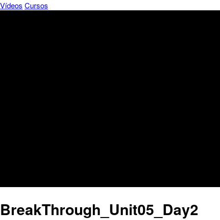
Vídeos
Cursos
BreakThrough_Unit05_Day2