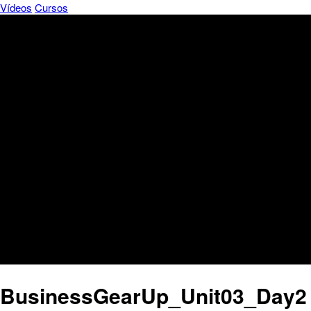
Vídeos
Cursos
BusinessGearUp_Unit03_Day2