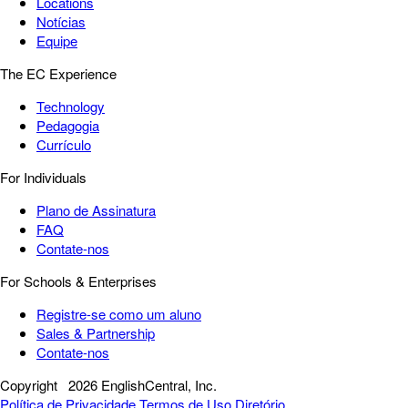
Locations
Notícias
Equipe
The EC Experience
Technology
Pedagogia
Currículo
For Individuals
Plano de Assinatura
FAQ
Contate-nos
For Schools & Enterprises
Registre-se como um aluno
Sales & Partnership
Contate-nos
Copyright
2026 EnglishCentral, Inc.
Política de Privacidade
Termos de Uso
Diretório